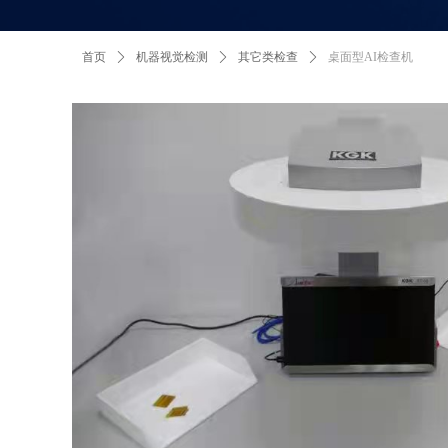
首页
ꄲ
机器视觉检测
ꄲ
其它类检查
ꄲ
桌面型AI检查机