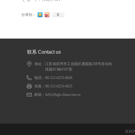
0
分享到：
联系 Contact us
地址：
江苏省苏州市工业园区通园路208号苏化科
技园#23栋#107室
电话：
86-512-6253-0626
传真：
86-512-6253-0625
邮箱：
hr01@kgk-china.com.cn
版权