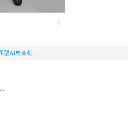
ꁇ
面型AI检查机
显示