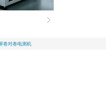
ꁇ
屏卷对卷电测机