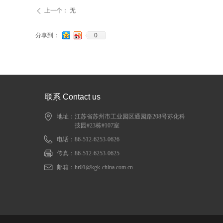
上一个：
无
ꄴ
0
分享到：
联系 Contact us
地址：
江苏省苏州市工业园区通园路208号苏化科
技园#23栋#107室
电话：
86-512-6253-0626
传真：
86-512-6253-0625
邮箱：
hr01@kgk-china.com.cn