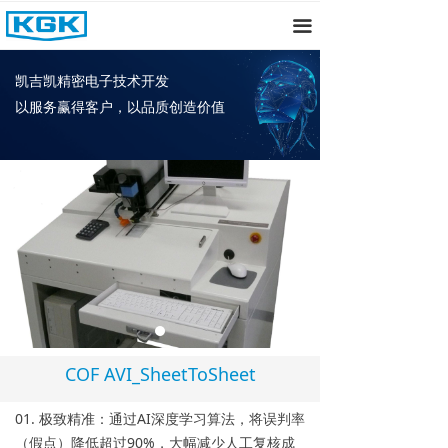
首页
끀
关于我们
凯吉凯精密电子技术开发
以服务赢得客户，以品质创造价值
产品中心
新闻资讯
招聘
联系我们
COF AVI_SheetToSheet
01. 极致精准：通过AI深度学习算法，将误判率
（假点）降低超过90%，大幅减少人工复核成