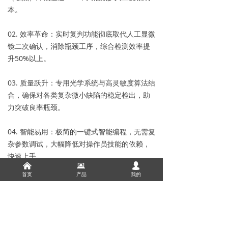
本。
02. 效率革命：实时复判功能彻底取代人工显微
镜二次确认，消除瓶颈工序，综合检测效率提
升50%以上。
03. 质量跃升：专用光学系统与高灵敏度算法结
合，确保对各类复杂微小缺陷的稳定检出，助
力突破良率瓶颈。
04. 智能易用：极简的一键式智能编程，无需复
杂参数调试，大幅降低对操作员技能的依赖，
快速上手。
낀
뀵
넙
首页
产品
我的
下一个：
COF AVI打孔机
ꄲ
上一个：
COF PKG AVI封测检查机
ꄴ