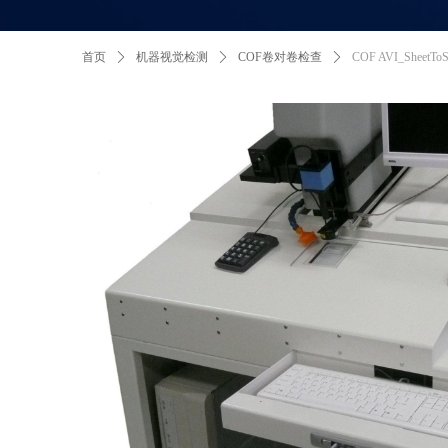
首页
ꄲ
机器视觉检测
ꄲ
COF卷对卷检查
ꄲ
COF AVI_SheetToS