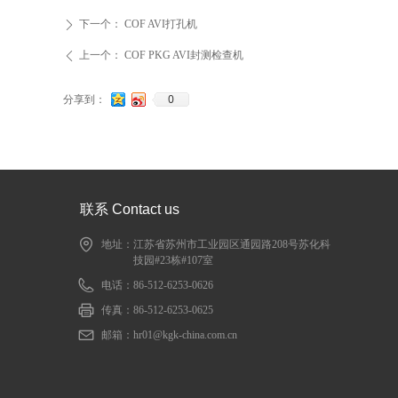
下一个：
COF AVI打孔机
ꄲ
上一个：
COF PKG AVI封测检查机
ꄴ
0
分享到：
联系 Contact us
地址：
江苏省苏州市工业园区通园路208号苏化科
技园#23栋#107室
电话：
86-512-6253-0626
传真：
86-512-6253-0625
邮箱：
hr01@kgk-china.com.cn