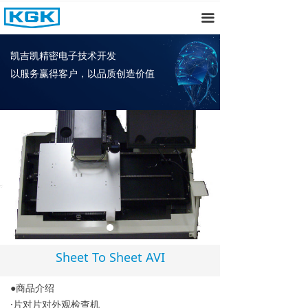
首页
끀
关于我们
凯吉凯精密电子技术开发
以服务赢得客户，以品质创造价值
产品中心
新闻资讯
招聘
联系我们
Sheet To Sheet AVI
●商品介绍
·片对片对外观检查机