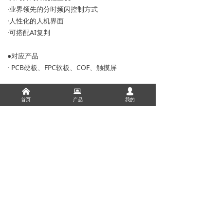
·业界领先的分时频闪控制方式
·人性化的人机界面
·可搭配AI复判
●对应产品
· PCB硬板、FPC软板、COF、触摸屏
낀
뀵
넙
下一个：
片对片 AVI
ꄲ
首页
产品
我的
上一个：
产线卷绕检查机
ꄴ
0
分享到：
版权所有：
凯吉凯精密电子技术开发(苏州)有限公司
苏ICP备19049187号-1
本网站由阿里云提供云计算及安全服务