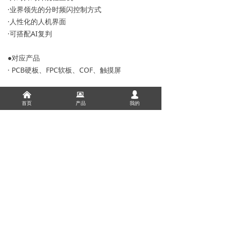
·业界领先的分时频闪控制方式
·人性化的人机界面
·可搭配AI复判
●对应产品
· PCB硬板、FPC软板、COF、触摸屏
낀
뀵
넙
下一个：
片对片 AVI
ꄲ
首页
产品
我的
上一个：
产线卷绕检查机
ꄴ
0
分享到：
版权所有：
凯吉凯精密电子技术开发(苏州)有限公司
苏ICP备19049187号-1
本网站由阿里云提供云计算及安全服务