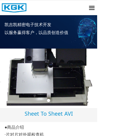
首页
끀
关于我们
凯吉凯精密电子技术开发
以服务赢得客户，以品质创造价值
产品中心
新闻资讯
招聘
联系我们
Sheet To Sheet AVI
●商品介绍
·片对片对外观检查机