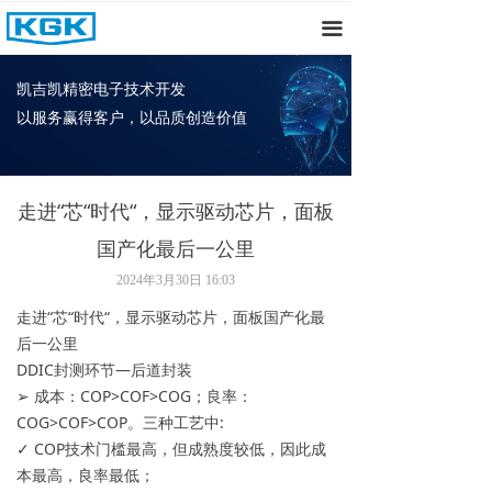
首页
끀
关于我们
凯吉凯精密电子技术开发
以服务赢得客户，以品质创造价值
产品中心
新闻资讯
走进“芯“时代“，显示驱动芯片，面板
招聘
国产化最后一公里
联系我们
2024年3月30日
16:03
走进“芯“时代“，显示驱动芯片，面板国产化最
后一公里
DDIC封测环节—后道封装
➢ 成本：COP>COF>COG；良率：
COG>COF>COP。三种工艺中:
✓ COP技术门槛最高，但成熟度较低，因此成
本最高，良率最低；