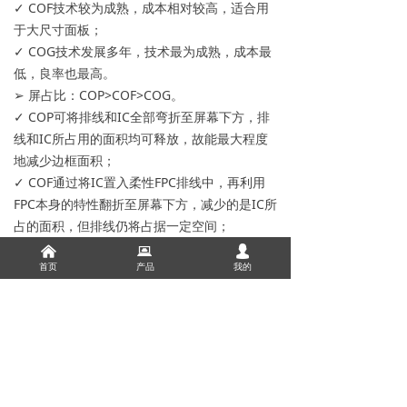
✓ COF技术较为成熟，成本相对较高，适合用
于大尺寸面板；
✓ COG技术发展多年，技术最为成熟，成本最
低，良率也最高。
➢ 屏占比：COP>COF>COG。
✓ COP可将排线和IC全部弯折至屏幕下方，排
线和IC所占用的面积均可释放，故能最大程度
地减少边框面积；
✓ COF通过将IC置入柔性FPC排线中，再利用
FPC本身的特性翻折至屏幕下方，减少的是IC所
占的面积，但排线仍将占据一定空间；
✓ COG工艺是将IC芯片、FPC排线均放置在屏
낀
뀵
넙
首页
产品
我的
幕的背板玻璃上，IC和排线将占据相当一部分
的屏幕空间。
上一篇：
无
ꂃ
下一篇：
无
ꁹ